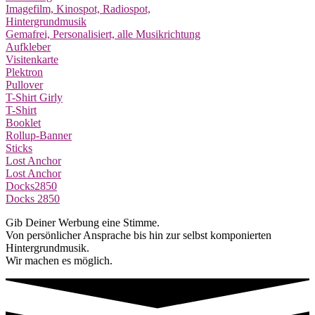
Imagefilm, Kinospot, Radiospot,
Hintergrundmusik
Gemafrei, Personalisiert, alle Musikrichtung
Aufkleber
Visitenkarte
Plektron
Pullover
T-Shirt Girly
T-Shirt
Booklet
Rollup-Banner
Sticks
Lost Anchor
Lost Anchor
Docks2850
Docks 2850
Gib Deiner Werbung eine Stimme.
Von persönlicher Ansprache bis hin zur selbst komponierten
Hintergrundmusik.
Wir machen es möglich.