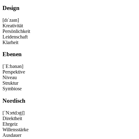
Design
[dɪˈzaɪn]
Kreativität
Persönlichkeit
Leidenschaft
Klarheit
Ebenen
[ˈEːbənən]
Perspektive
Niveau
Struktur
Symbiose
Nordisch
[ˈNɔrtdɔɪ̯tʃ]
Direktheit
Ehrgeiz
Willensstärke
Ausdauer