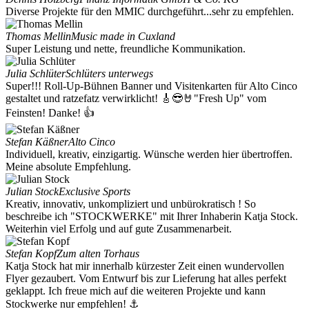
Diverse Projekte für den MMIC durchgeführt...sehr zu empfehlen.
Thomas Mellin
Music made in Cuxland
Super Leistung und nette, freundliche Kommunikation.
Julia Schlüter
Schlüters unterwegs
Super!!! Roll-Up-Bühnen Banner und Visitenkarten für Alto Cinco
gestaltet und ratzefatz verwirklicht! 🎸😎🤘"Fresh Up" vom
Feinsten! Danke! 👍
Stefan Käßner
Alto Cinco
Individuell, kreativ, einzigartig. Wünsche werden hier übertroffen.
Meine absolute Empfehlung.
Julian Stock
Exclusive Sports
Kreativ, innovativ, unkompliziert und unbürokratisch ! So
beschreibe ich "STOCKWERKE" mit Ihrer Inhaberin Katja Stock.
Weiterhin viel Erfolg und auf gute Zusammenarbeit.
Stefan Kopf
Zum alten Torhaus
Katja Stock hat mir innerhalb kürzester Zeit einen wundervollen
Flyer gezaubert. Vom Entwurf bis zur Lieferung hat alles perfekt
geklappt. Ich freue mich auf die weiteren Projekte und kann
Stockwerke nur empfehlen! ⚓️